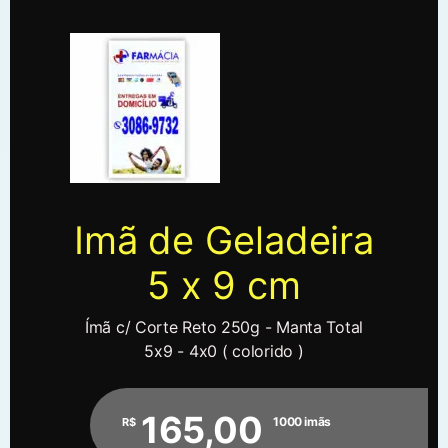
Imã de Geladeira
5 x 9 cm
Ímã c/ Corte Reto 250g - Manta Total
5x9 - 4x0 ( colorido )
165,00
1000 imãs
R$