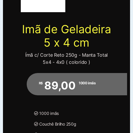
Imã de Geladeira
5 x 4 cm
Ímã c/ Corte Reto 250g - Manta Total
5x4 - 4x0 ( colorido )
89,00
1000 imãs
R$
1000 imãs
Couchê Brilho 250g