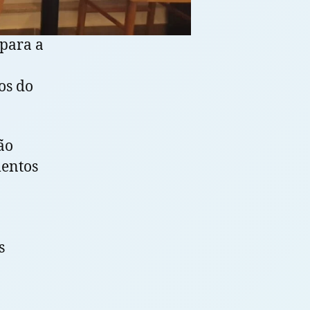
para a
os do
ão
mentos
s