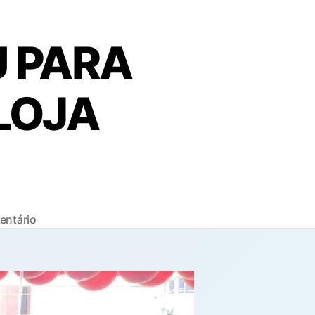
U PARA
LOJA
em
ntário
NOVA
IGUAÇU
PAROU
PARA
INAUGURAÇÃO