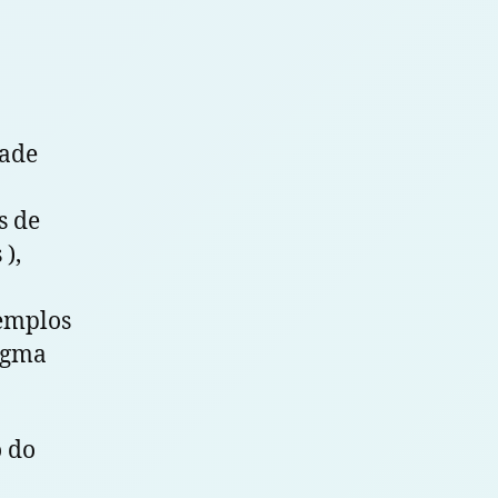
dade
s de
),
xemplos
igma
o do