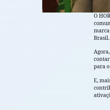
O HOR
comuni
marca 
Brasil.
Agora,
contar
para o
E, mai
contri
ativaç