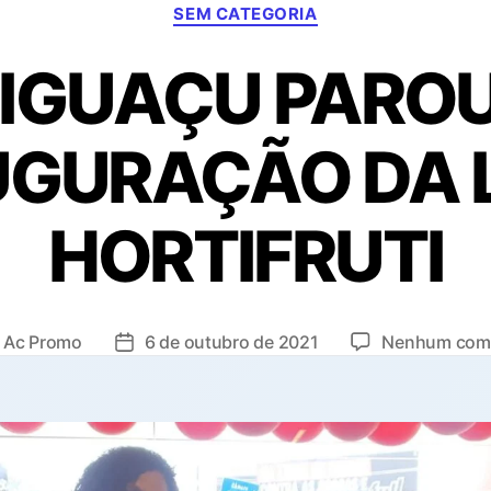
Categorias
SEM CATEGORIA
IGUAÇU PARO
UGURAÇÃO DA 
HORTIFRUTI
r
Ac Promo
6 de outubro de 2021
Nenhum come
Data
de
publicação