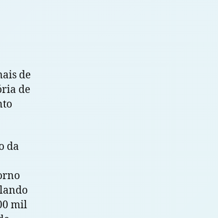
mais de
ória de
nto
o da
orno
alando
00 mil