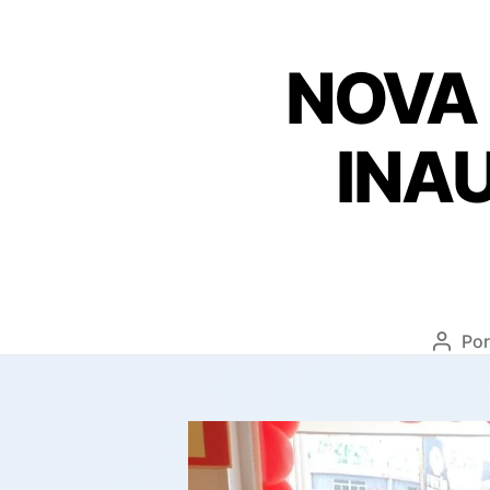
NOVA 
INA
Po
Autor
do
post