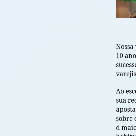
Nossa 
10 ano
sucess
varejis
Ao esc
sua re
aposta
sobre 
d maio