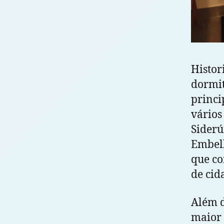
Histor
dormit
princi
vários
Siderú
Embell
que c
de cid
Além d
maior 